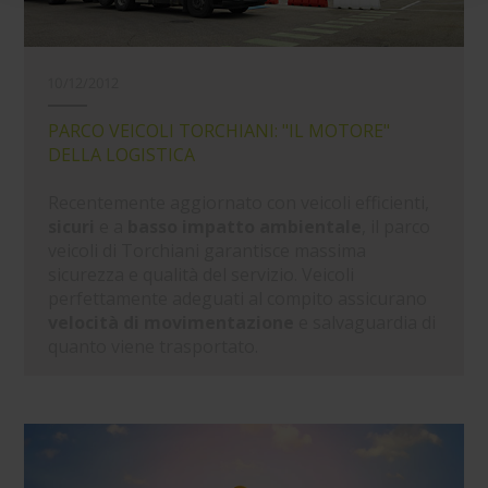
verranno installati i soli cookie necessari al
funzionamento del sito. Per tutte le informazioni complete
ti invitiamo a consultare le "Informazioni sui Cookie" qui
sopra.
10/12/2012
PARCO VEICOLI TORCHIANI: "IL MOTORE"
DELLA LOGISTICA
Recentemente aggiornato con veicoli efficienti,
sicuri
e a
basso impatto ambientale
, il parco
veicoli di Torchiani garantisce massima
sicurezza e qualità del servizio. Veicoli
perfettamente adeguati al compito assicurano
velocità di movimentazione
e salvaguardia di
quanto viene trasportato.