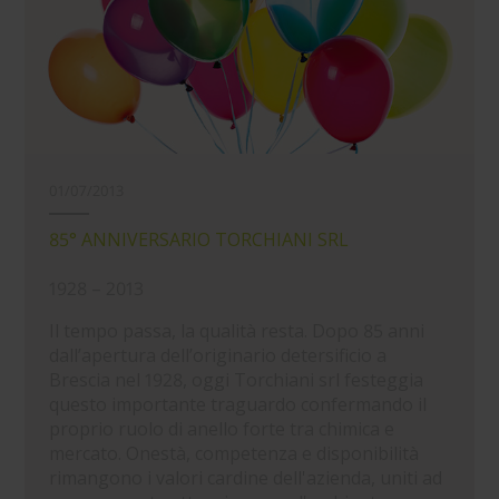
01/07/2013
85° ANNIVERSARIO TORCHIANI SRL
1928 – 2013
Il tempo passa, la qualità resta. Dopo 85 anni
dall’apertura dell’originario detersificio a
Brescia nel 1928, oggi Torchiani srl festeggia
questo importante traguardo confermando il
proprio ruolo di anello forte tra chimica e
mercato. Onestà, competenza e disponibilità
rimangono i valori cardine dell'azienda, uniti ad