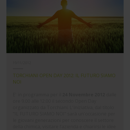
19/11/2012
TORCHIANI OPEN DAY 2012: IL FUTURO SIAMO
NOI
E' in programma per il
24 Novembre 2012
dalle
ore 9.00 alle 12.00 il secondo Open Day
organizzato da Torchiani. L'iniziativa, dal titolo
"IL FUTURO SIAMO NOI" sarà un'occasione per
le giovani generazioni per conoscere il settore
della chimica, visitare l’azienda e chiarirsi le idee