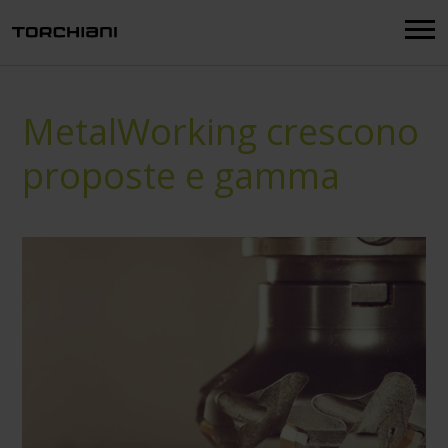
Menu
MetalWorking crescono
proposte e gamma