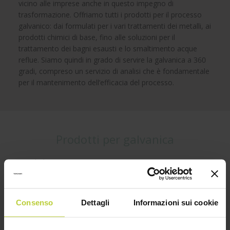
vicino alle imprese anche in questo impegno di
trasformazione. Offriamo tutti i prodotti per il processo
galvanico: dai formulati per i vari trattamenti dei metalli, ai
prodotti chimici di base, fino alle soluzioni per il
trattamento dei bagni esausti e lo smaltimento acque
reflue. Siamo quindi in grado di servire la galvanica a 360
gradi, compreso un servizio di analisi che è fondamentale
per il mantenimento dell’efficacia del processo.
Prodotti per galvanica
Acido borico
Acido cromico
Acido cromico soluzione
Consenso
Dettagli
Informazioni sui cookie
Acido ossalico