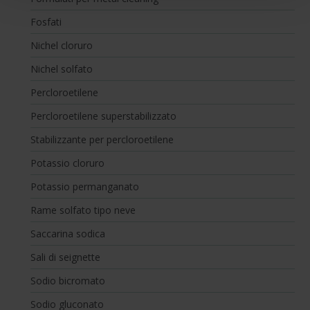
implementare tutti i cookie. Chiudendo questo banner
Fosfati
verranno installati i soli cookie necessari al
funzionamento del sito. Per tutte le informazioni complete
Nichel cloruro
ti invitiamo a consultare le "Informazioni sui Cookie" qui
Nichel solfato
sopra.
Percloroetilene
Percloroetilene superstabilizzato
Stabilizzante per percloroetilene
Potassio cloruro
Potassio permanganato
Rame solfato tipo neve
Saccarina sodica
Sali di seignette
Sodio bicromato
Sodio gluconato