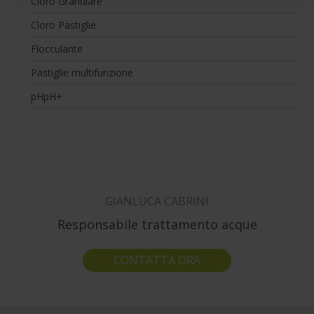
Cloro Granulare
verranno installati i soli cookie necessari al
funzionamento del sito. Per tutte le informazioni complete
Cloro Pastiglie
ti invitiamo a consultare le "Informazioni sui Cookie" qui
Flocculante
sopra.
Pastiglie multifunzione
pHpH+
GIANLUCA CABRINI
Responsabile trattamento acque
CONTATTA ORA