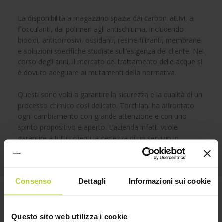
La disponibilità a magazzino spazia dai carboni attivi, ai
flocculanti, dai polimeri agli antischiuma, includendo
biocidi, anticorrosivi, ossidanti, resine filtranti, membrane
e soluzioni specifiche studiate sull’esigenza del cliente. Nel
corso degli anni, il mercato del trattamento delle acque si
è dovuto adeguare ai mutamenti della normativa.
Questi sono volti a garantire la sicurezza e la qualità di un
processo chimico così delicato. Torchiani ha affrontato
ogni cambiamento con grande attenzione e con uno
spirito propositivo e aperto. L’azienda infatti vuole
garantire a tutti i clienti la certezza di un servizio in
regola.
Consenso
Dettagli
Informazioni sui cookie
Prodotti per il trattamento delle acque
Questo sito web utilizza i cookie