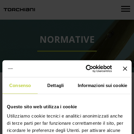
Menu
NORMATIVE
Normative del settore chimico
Consenso
Dettagli
Informazioni sui cookie
Aggiornamento leggi al 30 giugno 2017 per i soci
Questo sito web utilizza i cookie
AssICC aderenti al Programma responsabile Care
AssICC
Utilizziamo cookie tecnici e analitici anonimizzati anche
di terze parti per far funzionare correttamente il sito, per
Alimentare
ricordare le preferenze degli Utenti. per attivare alcune
Ambiente Integrato