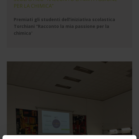
PER LA CHIMICA”
Premiati gli studenti dell’iniziativa scolastica
Torchiani “Racconto la mia passione per la
chimica
”