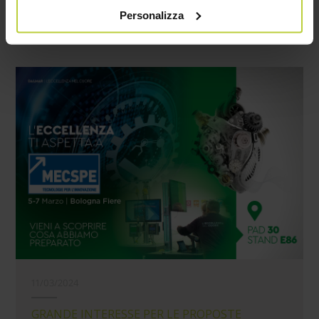
con le scuole, in particolare con istituti superiori che
che hanno raccolto in base al tuo utilizzo dei loro servizi.
Personalizza
hanno indirizzi formativi nell’ambito della Chimica.
Cliccando su “PERSONALIZZA“ potrai scegliere quali
cookie potranno essere implementati ad esclusione di
quelli tecnici che sono necessari per il funzionamento del
sito. Cliccando su “ACCETTA TUTTI” invece accetterai di
implementare tutti i cookie. Chiudendo questo banner
verranno installati i soli cookie necessari al
funzionamento del sito. Per tutte le informazioni complete
ti invitiamo a consultare le "Informazioni sui Cookie" qui
sopra.
11/03/2024
GRANDE INTERESSE PER LE PROPOSTE