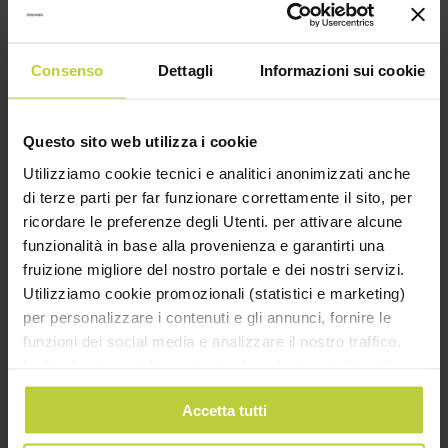
Consenso
Dettagli
Informazioni sui cookie
Questo sito web utilizza i cookie
Utilizziamo cookie tecnici e analitici anonimizzati anche
di terze parti per far funzionare correttamente il sito, per
ricordare le preferenze degli Utenti. per attivare alcune
funzionalità in base alla provenienza e garantirti una
fruizione migliore del nostro portale e dei nostri servizi.
Utilizziamo cookie promozionali (statistici e marketing)
per personalizzare i contenuti e gli annunci, fornire le
01/06/2024
funzioni dei social media e analizzare il nostro traffico.
LO STAFF TORCHIANI INCONTRA OLTRE 200
Inoltre forniamo informazioni sul modo in cui utilizzi il
STUDENTI DELL’I.I.S. CASTELLI DI BRESCIA
nostro sito ai nostri partner che si occupano di analisi dei
Accetta tutti
dati web, pubblicità e social media, i quali potrebbero
Prosegue l’impegno dell’azienda Torchiani di relazione
combinarle con altre informazioni che hai fornito loro o