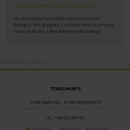
TORCHIANI PARTECIPA A MECSPE 2022
Alla principale fiera della manifattura 4.0
(Bologna 9/11 giugno), Torchiani avrà un proprio
stand dedicato a Metalworking&Cleaning
Successivo>
|
Fine>>
TORCHIANI SRL
-
P. IVA 00976500173
PRIVACY E COOKIES
-
NOTE LEGALI
-
CREDITS
TEL:
+39 030.3511411
ENGLISH
INTRANET
EXTRANET