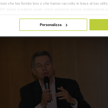
oni che hai fornito loro o che hanno raccolto in base al tuo utilizz
potrai scegliere quali cookie potranno essere implementati ad 
nzionamento del sito. Cliccando su “ACCETTA TUTTI” invece accet
er verranno installati i soli cookie necessari al funzionamento de
Personalizza
tiamo a consultare le "Informazioni sui Cookie" qui sopra.