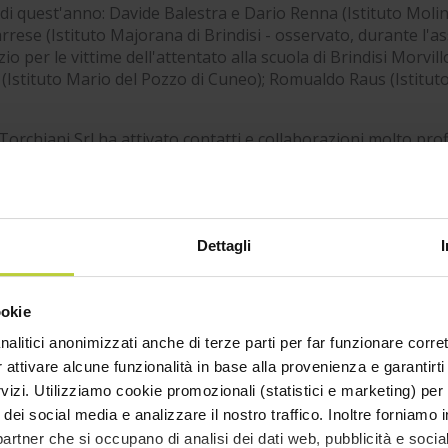
 di quest'anno: Davide Balestra e Dario Renna (Istituto Molin
rrese (Istituto Majorana di Brindisi - osservato, durante l'
io per le vittime dell'attentato alla scuola di Brindisi Morvill
(Istituto Mario del Pozzo di Cuneo); Romualdo Raus (Istituto I
Torchiani Srl ha attivato contatti e collaborazioni molto pro
stelli
di Brescia tramite stage, visite aziendali e borse di stud
Dettagli
ookie
nalitici anonimizzati anche di terze parti per far funzionare corret
r attivare alcune funzionalità in base alla provenienza e garantirti
rvizi. Utilizziamo cookie promozionali (statistici e marketing) per
i dei social media e analizzare il nostro traffico. Inoltre forniamo
ri partner che si occupano di analisi dei dati web, pubblicità e soci