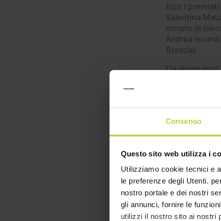
Ecco i premiati
Valentina Mata
minuto di silenz
Andrea Isoardi 
Brescia).
Da alcuni anni 
l'
Istituto Itis Ca
Consenso
Questo sito web utilizza i c
Utilizziamo cookie tecnici e a
le preferenze degli Utenti. pe
nostro portale e dei nostri se
gli annunci, fornire le funzion
utilizzi il nostro sito ai nost