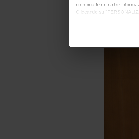
combinarle con altre informazi
Cliccando su “PERSONALIZZA“ 
che sono necessari per il fu
cookie. Chiudendo questo bann
informazioni complete ti invi