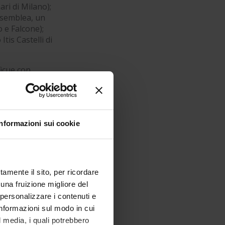
ari di Milano);
assemblea, un
o e Falcone);
tis Castelli di
ficue con
io.
Informazioni sui cookie
tamente il sito, per ricordare
 una fruizione migliore del
 personalizzare i contenuti e
 informazioni sul modo in cui
al media, i quali potrebbero