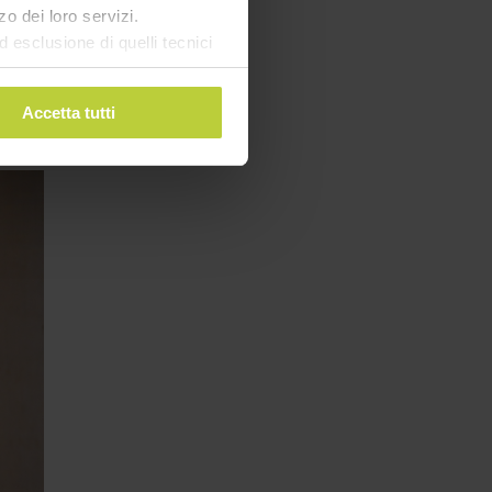
o dei loro servizi.
esclusione di quelli tecnici
terai di implementare tutti i
l sito. Per tutte le
Accetta tutti