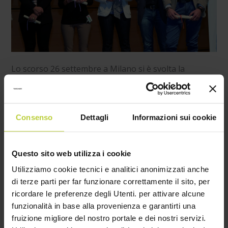
Lo scorso 26 settembre a Milano si è svolta la
cerimonia di consegna dei riconoscimenti “Good
Energy Award”, premio ideato dalla società Bernoni
Grant Thornton, in collaborazione con soggetti
altrettanto autorevoli come BOSCH e il supporto
Consenso
Dettagli
Informazioni sui cookie
scientifico del Ministero dell’Ambiente, Università
degli Studi di Trento, Università degli Studi di Milano,
Fiper (Federazione Italiana produttori di energia da
Questo sito web utilizza i cookie
fonti rinnovabili).
Utilizziamo cookie tecnici e analitici anonimizzati anche
Un premio giunto alla settima edizione, ma che resta
di terze parti per far funzionare correttamente il sito, per
unico in Italia nella sua formula, visto che vuole
ricordare le preferenze degli Utenti. per attivare alcune
premiare quelle aziende che hanno avuto il coraggio
funzionalità in base alla provenienza e garantirti una
di investire in soluzioni innovative, in modo
fruizione migliore del nostro portale e dei nostri servizi.
responsabile verso l’ambiente, l’economia e i propri