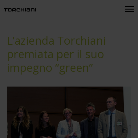
Menu
L’azienda Torchiani
premiata per il suo
impegno “green”