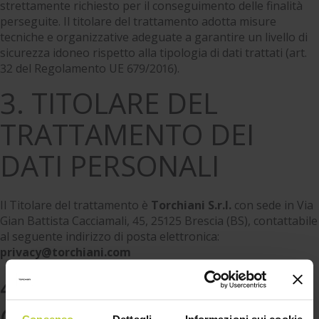
strettamente richiesto per il conseguimento delle finalità
perseguite. Il titolare del trattamento adotta misure
tecniche e organizzative adeguate a garantire un livello di
sicurezza idoneo rispetto alla tipologia di dati trattati (art.
32 del Regolamento UE 679/2016).
3. TITOLARE DEL
TRATTAMENTO DEI
DATI PERSONALI
Il Titolare del trattamento è
Torchiani S.r.l.
con sede in Via
Gian Battista Cacciamali, 45, 25125 Brescia (BS), contattabile
al seguente indirizzo di posta elettronica:
privacy@torchiani.com
4. NATURA DEL
CONFERIMENTO DEI
Consenso
Dettagli
Informazioni sui cookie