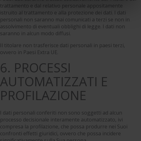
quelli tecnici che sono necessari per il funzionamento del
trattamento e dal relativo personale appositamente
istruito al trattamento e alla protezione dei dati. I dati
sito. Cliccando su “ACCETTA TUTTI” invece accetterai di
personali non saranno mai comunicati a terzi se non in
implementare tutti i cookie. Chiudendo questo banner
assolvimento di eventuali obblighi di legge. I dati non
verranno installati i soli cookie necessari al
saranno in alcun modo diffusi.
funzionamento del sito. Per tutte le informazioni complete
ti invitiamo a consultare le "Informazioni sui Cookie" qui
Il titolare non trasferisce dati personali in paesi terzi,
sopra.
ovvero in Paesi Extra UE.
6. PROCESSI
AUTOMATIZZATI E
PROFILAZIONE
I dati personali conferiti non sono soggetti ad alcun
processo decisionale interamente automatizzato, ivi
compresa la profilazione, che possa produrre nei Suoi
confronti effetti giuridici, ovvero che possa incidere
significativamente sulla Sua persona.