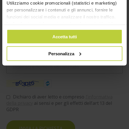
Utilizziamo cookie promozionali (statistici e marketing)
per personalizzare i contenuti e gli annunci, fornire le
funzioni dei social media e analizzare il nostro traffico.
Inoltre forniamo informazioni sul modo in cui utilizzi il
nostro sito ai nostri partner che si occupano di analisi dei
Accetta tutti
dati web, pubblicità e social media, i quali potrebbero
combinarle con altre informazioni che hai fornito loro o
che hanno raccolto in base al tuo utilizzo dei loro servizi.
Personalizza
Cliccando su “PERSONALIZZA“ potrai scegliere quali
cookie potranno essere implementati ad esclusione di
quelli tecnici che sono necessari per il funzionamento del
sito. Cliccando su “ACCETTA TUTTI” invece accetterai di
implementare tutti i cookie. Chiudendo questo banner
verranno installati i soli cookie necessari al
Dichiaro di aver letto e compreso
l’informativa
funzionamento del sito. Per tutte le informazioni complete
della privacy
ai sensi e per gli effetti dell’art 13 del
ti invitiamo a consultare le "Informazioni sui Cookie" qui
GDPR
sopra.