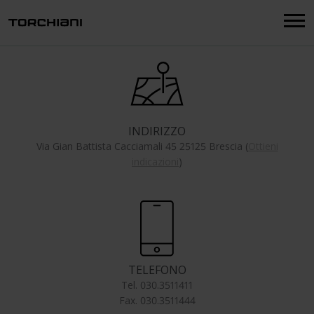
Menu
INDIRIZZO
Via Gian Battista Cacciamali 45 25125 Brescia (
Ottieni
indicazioni
)
TELEFONO
Tel. 030.3511411
Fax. 030.3511444