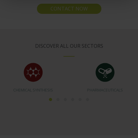
sito. Cliccando su “ACCETTA TUTTI” invece accetterai di
CONTACT NOW
implementare tutti i cookie. Chiudendo questo banner
verranno installati i soli cookie necessari al
funzionamento del sito. Per tutte le informazioni complete
ti invitiamo a consultare le "Informazioni sui Cookie" qui
sopra.
DISCOVER ALL OUR SECTORS
CHEMICAL SYNTHESIS
PHARMACEUTICALS