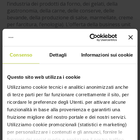
l’industria dei prodotti da forno, dei gelati, della
gastronomia, della carne, delle conserve, delle
bevande, della produzione di salse, marmellate, creme
per farcitura, l’enologia). L’offerta della business unit
Torchiani dedicata al “food” si è sviluppata grazie al
dialogo con selezionati produttori internazionali da
anni attivi nella ricerca e sviluppo di nuove materie
prime. Una collaborazione che ha posto rapidamente
Consenso
Dettagli
Informazioni sui cookie
Torchiani come partner per affrontare le tematiche
più attuali nell'ambito delle tecnologie alimentari:
dall’adeguamento alle nuove normative, alla
Questo sito web utilizza i cookie
riduzione del sodio e degli additivi (clean label), solo
per fare due esempi.
Utilizziamo cookie tecnici e analitici anonimizzati anche
di terze parti per far funzionare correttamente il sito, per
Una logica evoluzione sempre
ricordare le preferenze degli Utenti. per attivare alcune
basata su qualità e affidabilità
funzionalità in base alla provenienza e garantirti una
fruizione migliore del nostro portale e dei nostri servizi.
Utilizziamo cookie promozionali (statistici e marketing)
Con il suo progetto di sviluppo distributivo-
per personalizzare i contenuti e gli annunci, fornire le
commerciale denominato “Nutriscience”, Torchiani
funzioni dei social media e analizzare il nostro traffico.