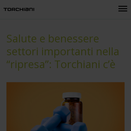
Menu
Salute e benessere
settori importanti nella
“ripresa”: Torchiani c’è