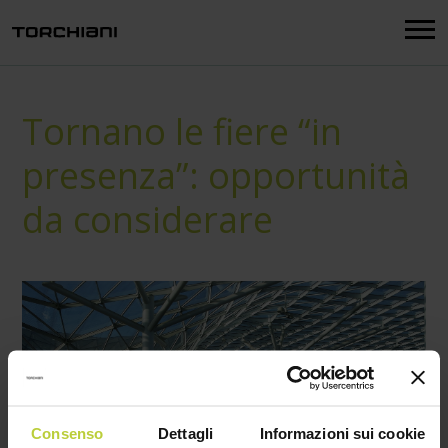
Menu
Tornano le fiere “in
presenza”: opportunità
da considerare
Consenso
Dettagli
Informazioni sui cookie