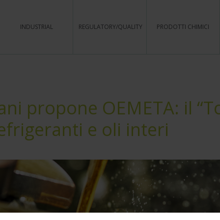
INDUSTRIAL
REGULATORY/QUALITY
PRODOTTI CHIMICI
ani propone OEMETA: il “To
frigeranti e oli interi