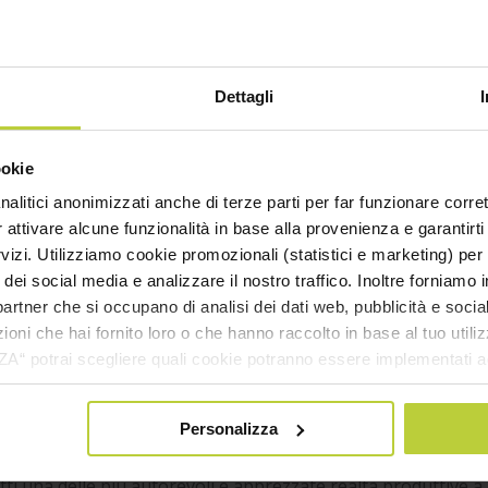
Dettagli
ookie
nalitici anonimizzati anche di terze parti per far funzionare corret
r attivare alcune funzionalità in base alla provenienza e garantirti
rvizi. Utilizziamo cookie promozionali (statistici e marketing) per
i dei social media e analizzare il nostro traffico. Inoltre forniamo
ri partner che si occupano di analisi dei dati web, pubblicità e soci
oni che hai fornito loro o che hanno raccolto in base al tuo utilizz
potrai scegliere quali cookie potranno essere implementati ad 
nzionamento del sito. Cliccando su “ACCETTA TUTTI” invece accet
prire un’importante collaborazione con la tedesca OEMETA, 
ficativi riscontri sul mercato italiano, è la testimonianza più 
er verranno installati i soli cookie necessari al funzionamento de
Personalizza
ritenga strategico per la propria attività distributiva e comm
tiamo a consultare le "Informazioni sui Cookie" qui sopra.
orefrigeranti e oli interi.
i una delle più autorevoli e apprezzate realtà produttive a l