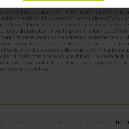
sviluppati in settori diversificati. Sono innumerevoli i campi a
ettore chimico in Italia (oltre 110.000 addetti nel 2019) è det
 abbiamo assistito ad un positivo “riaprire gli occhi” dopo an
ica ad alcuni faceva storcere il naso. Un paradosso, visto che
stito più di altri settori in scelte green oriented. Lo confer
hiani, che ormai da tempo sta puntando decisamente a privi
uzioni con una forte attenzione all’ambiente, senza mai dime
 efficacia di ciò che propone e distribuisce. Occhi e antenne 
 per la trasformazione verso una chimica 4.0, che fa della d
 circolare i suoi punti di forza. Il percorso è appena iniziato,
no fortemente motivanti.
73
PRIVACY E COOKIES
-
NOTE LEGALI
-
CREDITS
TEL:
+3