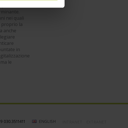
pplicativi dove
erminante.
ni nei quali
 proprio la
ma anche
legiare
nticare
puntate in
igitalizzazione
 ma le
9 030.3511411
ENGLISH
INTRANET
EXTRANET