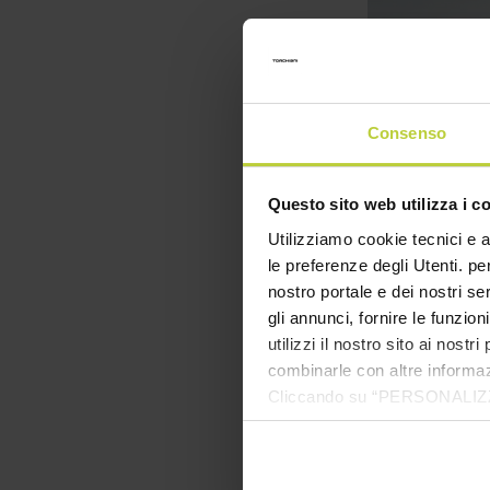
Consenso
Questo sito web utilizza i c
Utilizziamo cookie tecnici e a
le preferenze degli Utenti. pe
La chimica ha 
nostro portale e dei nostri se
bene il ruolo “
gli annunci, fornire le funzion
Farmaceutica e 
utilizzi il nostro sito ai nost
Ma non solo qu
combinarle con altre informazi
fondamentali pe
Cliccando su “PERSONALIZZA“ 
come per la det
che sono necessari per il fu
processi indust
cookie. Chiudendo questo bann
veramente dappe
informazioni complete ti invi
che 2019 il fat