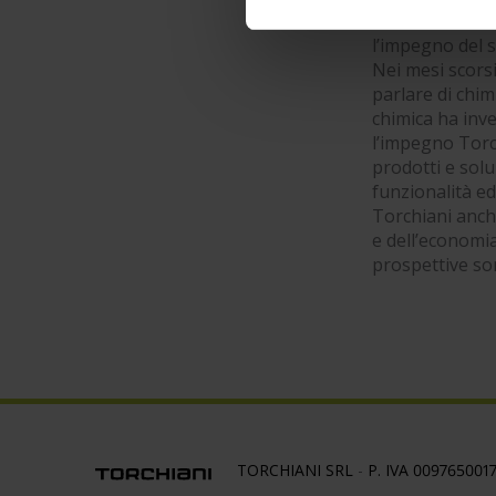
altri 25 erano 
l’impegno del s
Nei mesi scorsi
parlare di chim
chimica ha inve
l’impegno Torc
prodotti e sol
funzionalità ed
Torchiani anche
e dell’economia
prospettive so
TORCHIANI SRL
-
P. IVA 009765001