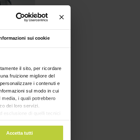
Informazioni sui cookie
tamente il sito, per ricordare
 una fruizione migliore del
e evidenzia
 personalizzare i contenuti e
omplesso.
 informazioni sul modo in cui
 naturalmente.
al media, i quali potrebbero
nti
o dei loro servizi.
tria alimentare
esclusione di quelli tecnici
ttivi specifici
terai di implementare tutti i
, la chimica è
l sito. Per tutte le
alità il fatto
Accetta tutti
miliardi, ma