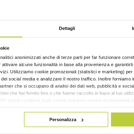
Dettagli
ookie
nalitici anonimizzati anche di terze parti per far funzionare corret
r attivare alcune funzionalità in base alla provenienza e garantirti
rvizi. Utilizziamo cookie promozionali (statistici e marketing) per
i dei social media e analizzare il nostro traffico. Inoltre forniamo
ri partner che si occupano di analisi dei dati web, pubblicità e soci
oni che hai fornito loro o che hanno raccolto in base al tuo utilizz
potrai scegliere quali cookie potranno essere implementati ad 
nzionamento del sito. Cliccando su “ACCETTA TUTTI” invece accet
er verranno installati i soli cookie necessari al funzionamento de
Personalizza
tiamo a consultare le "Informazioni sui Cookie" qui sopra.
rchiani pubblicato nello “Speciale chimica” che il Corriere de
ano nazionale) ha dedicato al settore, costituisce un’import