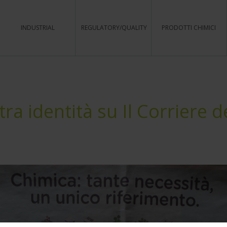
INDUSTRIAL
REGULATORY/QUALITY
PRODOTTI CHIMICI
ra identità su Il Corriere d