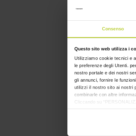
Consenso
Questo sito web utilizza i c
Utilizziamo cookie tecnici e a
le preferenze degli Utenti. pe
nostro portale e dei nostri se
gli annunci, fornire le funzion
utilizzi il nostro sito ai nost
combinarle con altre informazi
Cliccando su “PERSONALIZZA“ 
che sono necessari per il fu
cookie. Chiudendo questo bann
informazioni complete ti invi
Il messaggio To
diffuso quotidi