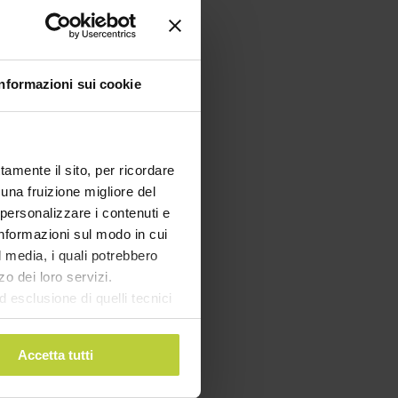
Informazioni sui cookie
tamente il sito, per ricordare
 una fruizione migliore del
 personalizzare i contenuti e
 informazioni sul modo in cui
al media, i quali potrebbero
o dei loro servizi.
esclusione di quelli tecnici
terai di implementare tutti i
l sito. Per tutte le
Accetta tutti
lla Sera (il più
ante