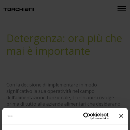
Menu
Detergenza: ora più che
mai è importante
Con la decisione di implementare in modo
significativo la sua operatività nel campo
dell’alimentazione funzionale, Torchiani si rivolge
prima di tutto alle aziende alimentari che desiderano
diversificare la loro offerta sostenendo gli
orientamenti dei consumatori più salutisti, dove il
benessere individuale si abbina spesso ad un’anima
“green”. Basterebbe fare l’esempio della sempre