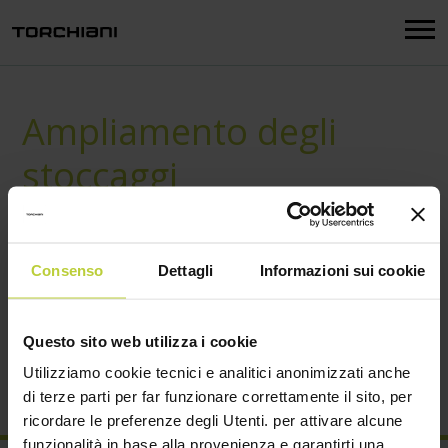
Menu
Ampliamento degli
stoccaggi
Consenso
Dettagli
Informazioni sui cookie
Allegato:
schede-detergenza cosmetica.pdf
Ampliamento degli stoccaggi per far fronte alle
richieste sempre più varie della clientela.
Questo sito web utilizza i cookie
Introduzione e promozione tensioattivi green:
Utilizziamo cookie tecnici e analitici anonimizzati anche
sorbitolo e APG (alkyl poliglucosides)
di terze parti per far funzionare correttamente il sito, per
ricordare le preferenze degli Utenti. per attivare alcune
Scarica il nostro depliant su Detergenza/Cosmetica
funzionalità in base alla provenienza e garantirti una